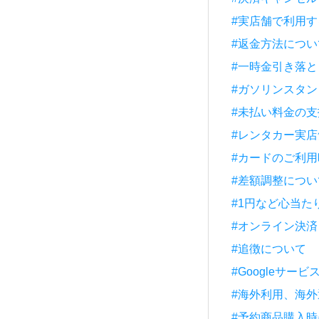
#実店舗で利用す
#返金方法につい
#一時金引き落
#ガソリンスタ
#未払い料金の
#レンタカー実
#カードのご利
#差額調整につい
#1円など心当た
#オンライン決
#追徴について
#Googleサー
#海外利用、海
#予約商品購入